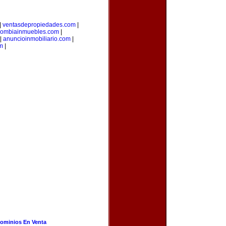
|
ventasdepropiedades.com
|
lombiainmuebles.com
|
|
anuncioinmobiliario.com
|
m
|
ominios En Venta