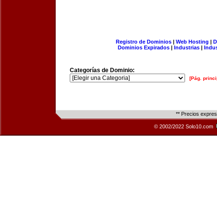
Registro de Dominios
|
Web Hosting
|
D
Dominios Expirados
|
Industrias
|
Indu
Categorías de Dominio:
[Pág. princi
** Precios expre
© 2002/2022 Solo10.com