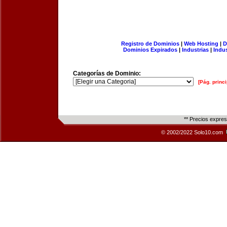
Registro de Dominios
|
Web Hosting
|
D
Dominios Expirados
|
Industrias
|
Indu
Categorías de Dominio:
[Pág. princi
** Precios expre
© 2002/2022 Solo10.com