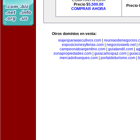
COMPRAR AHORA
Precio $
5,500.00
Precio 
COMPRAR AHORA
Otros dominios en venta:
viajesparaejecutivos.com
|
reuniaodenegocios.
exposicionesyferias.com
|
negociosweb.net
|
campeonatoargentino.com
|
guiatandil.com
|
ag
zonapropiedades.com
|
guiacarlospaz.com
|
guiac
mercadotrueques.com
|
portaldeturismo.com
|
b