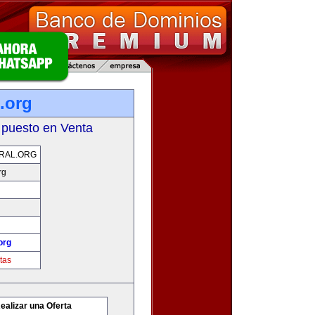
.org
 puesto en Venta
RAL.ORG
rg
org
tas
ealizar una Oferta