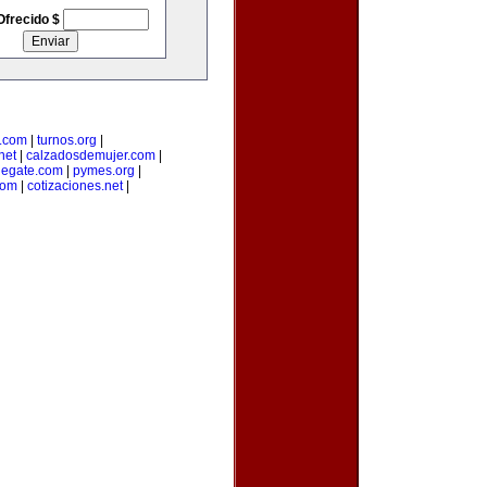
Ofrecido $
a.com
|
turnos.org
|
net
|
calzadosdemujer.com
|
degate.com
|
pymes.org
|
com
|
cotizaciones.net
|