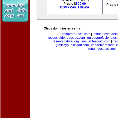
COMPRAR AHORA
Precio $
500.00
Precio 
COMPRAR AHORA
Otros dominios en venta:
comprardirecto.com
|
inmueblesrafael
redsocialdenegocios.com
|
guiadeprofesionales.
reservanatural.org
|
inmueblesquito.com
|
tra
graficaypublicidad.com
|
zonaempresarial.
zonaindustrias.com
|