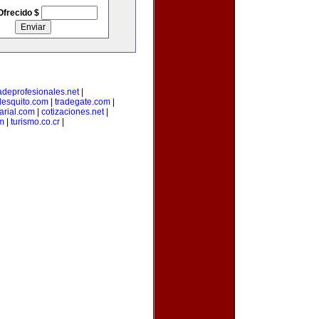
Ofrecido $
adeprofesionales.net
|
lesquito.com
|
tradegate.com
|
rial.com
|
cotizaciones.net
|
m
|
turismo.co.cr
|