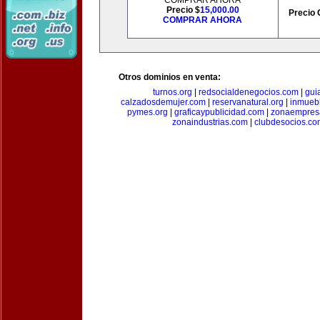
COMPRAR AHORA
Precio $
15,000.00
Precio 
COMPRAR AHORA
Otros dominios en venta:
turnos.org
|
redsocialdenegocios.com
|
gui
calzadosdemujer.com
|
reservanatural.org
|
inmueb
pymes.org
|
graficaypublicidad.com
|
zonaempresa
zonaindustrias.com
|
clubdesocios.co