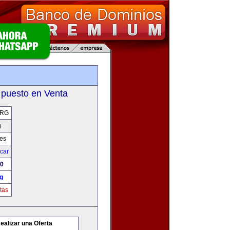
g
 puesto en Venta
ORG
g
res
icar
00
g
tas
ealizar una Oferta