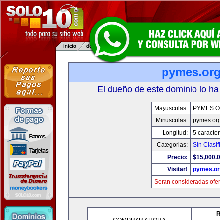
pymes.or
El dueño de este dominio lo ha
Mayusculas:
PYMES.
Minusculas:
pymes.or
Longitud:
5 caracte
Categorias:
Sin Clasif
Precio:
$15,000.
Visitar!
pymes.or
Serán consideradas ofer
R