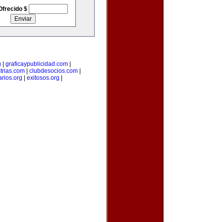
Ofrecido $
g
|
graficaypublicidad.com
|
trias.com
|
clubdesocios.com
|
arios.org
|
exitosos.org
|