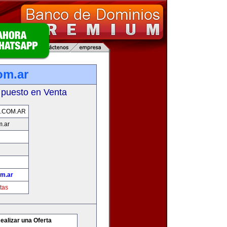
om.ar
 puesto en Venta
.COM.AR
m.ar
om.ar
tas
ealizar una Oferta