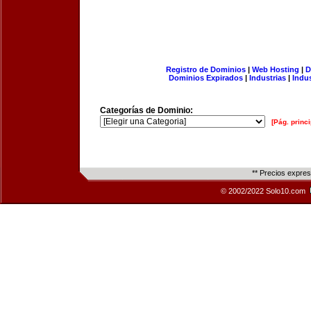
Registro de Dominios
|
Web Hosting
|
D
Dominios Expirados
|
Industrias
|
Indu
Categorías de Dominio:
[Pág. princi
** Precios expre
© 2002/2022 Solo10.com