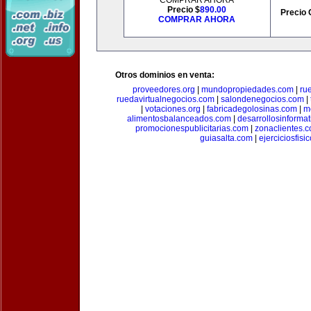
COMPRAR AHORA
Precio $
890.00
Precio 
COMPRAR AHORA
Otros dominios en venta:
proveedores.org
|
mundopropiedades.com
|
ru
ruedavirtualnegocios.com
|
salondenegocios.com
|
|
votaciones.org
|
fabricadegolosinas.com
|
m
alimentosbalanceados.com
|
desarrollosinforma
promocionespublicitarias.com
|
zonaclientes.
guiasalta.com
|
ejerciciosfisi