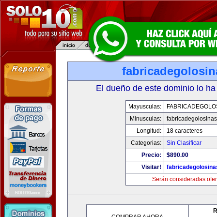
fabricadegolosi
El dueño de este dominio lo ha
Mayusculas:
FABRICADEGOLO
Minusculas:
fabricadegolosina
Longitud:
18 caracteres
Categorias:
Sin Clasificar
Precio:
$890.00
Visitar!
fabricadegolosin
Serán consideradas ofer
R