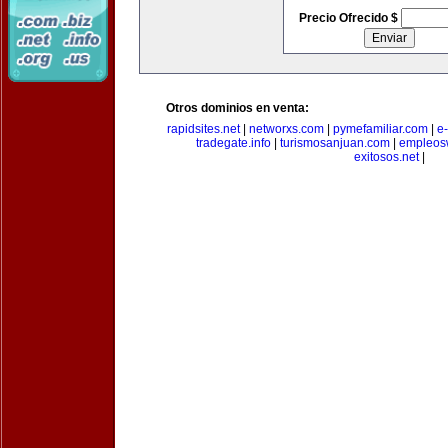
Precio Ofrecido $
Otros dominios en venta:
rapidsites.net
|
networxs.com
|
pymefamiliar.com
|
e
tradegate.info
|
turismosanjuan.com
|
empleos
exitosos.net
|