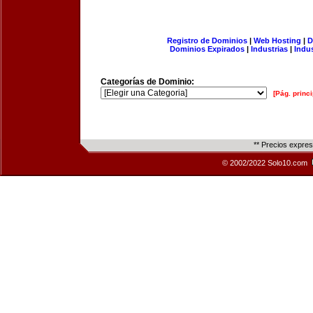
Registro de Dominios
|
Web Hosting
|
D
Dominios Expirados
|
Industrias
|
Indu
Categorías de Dominio:
[Pág. princi
** Precios expre
© 2002/2022 Solo10.com