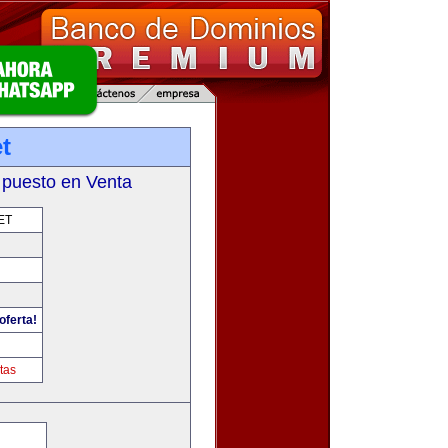
t
 puesto en Venta
ET
oferta!
tas