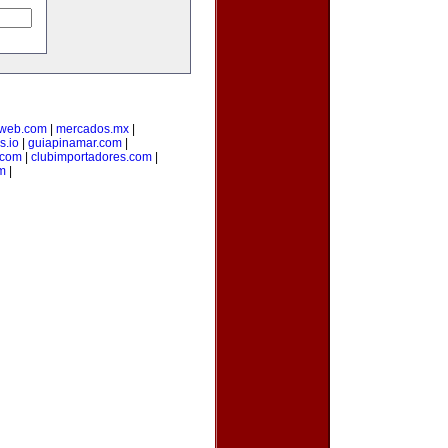
web.com
|
mercados.mx
|
s.io
|
guiapinamar.com
|
.com
|
clubimportadores.com
|
m
|