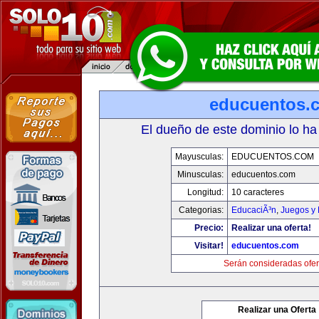
educuentos.
El dueño de este dominio lo ha
Mayusculas:
EDUCUENTOS.COM
Minusculas:
educuentos.com
Longitud:
10 caracteres
Categorias:
EducaciÃ³n
,
Juegos y 
Precio:
Realizar una oferta!
Visitar!
educuentos.com
Serán consideradas ofer
Realizar una Oferta