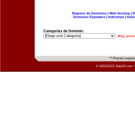
Registro de Dominios
|
Web Hosting
|
D
Dominios Expirados
|
Industrias
|
Indu
Categorías de Dominio:
[Pág. princi
** Precios expre
© 2002/2022 Solo10.com