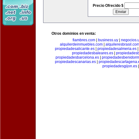
Precio Ofrecido $
Otros dominios en venta:
fiambres.com
|
business.uy
|
negocios.
alquilerdeinmuebles.com
|
alquileresbrasil.co
propiedadesalicante.es
|
propiedadesalmeria.es
propiedadesbaleares.es
|
propiedadesb
propiedadesbarcelona.es
|
propiedadesbenidorm
propiedadescanarias.es
|
propiedadescartagena.
propiedadesgijon.es
|