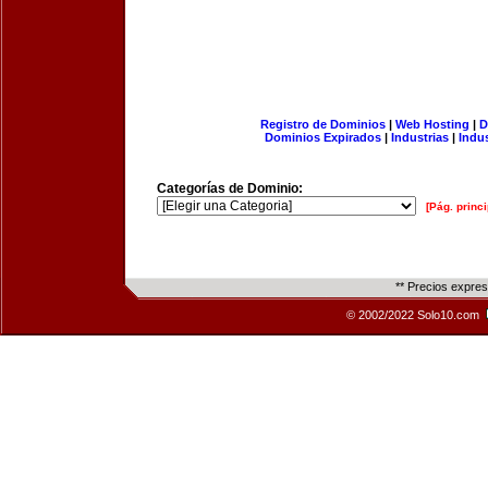
Registro de Dominios
|
Web Hosting
|
D
Dominios Expirados
|
Industrias
|
Indu
Categorías de Dominio:
[Pág. princi
** Precios expre
© 2002/2022 Solo10.com