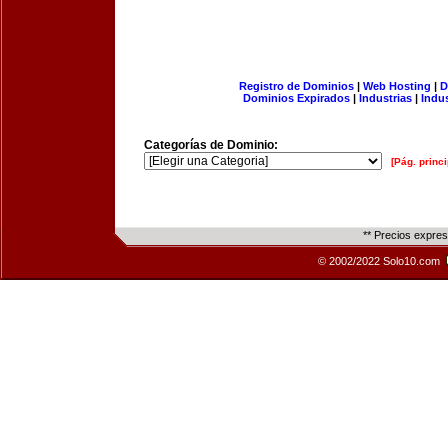
Registro de Dominios
|
Web Hosting
|
D
Dominios Expirados
|
Industrias
|
Indu
Categorías de Dominio:
[Pág. princi
** Precios expre
© 2002/2022 Solo10.com