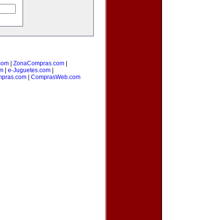
com
|
ZonaCompras.com
|
om
|
e-Juguetes.com
|
pras.com
|
ComprasWeb.com