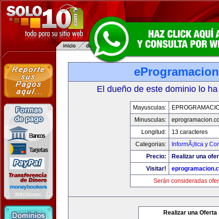
eProgramacio
El dueño de este dominio lo ha
Mayusculas:
EPROGRAMACI
Minusculas:
eprogramacion.c
Longitud:
13 caracteres
Categorias:
InformÃ¡tica y C
Precio:
Realizar una ofer
Visitar!
eprogramacion.
Serán consideradas ofer
Realizar una Oferta