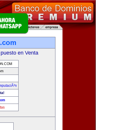
n.com
 puesto en Venta
ON.COM
om
omputaciÃ³n
ta!
com
tas