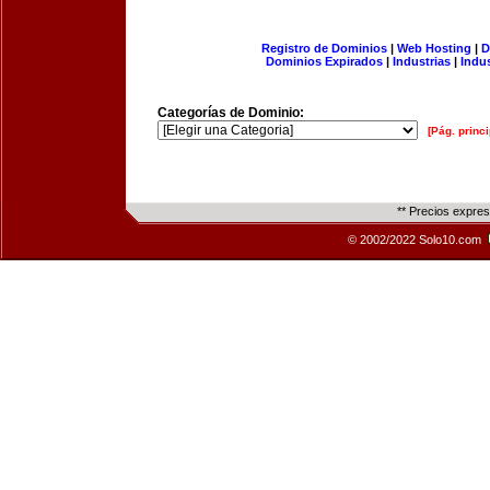
Registro de Dominios
|
Web Hosting
|
D
Dominios Expirados
|
Industrias
|
Indu
Categorías de Dominio:
[Pág. princi
** Precios expre
© 2002/2022 Solo10.com